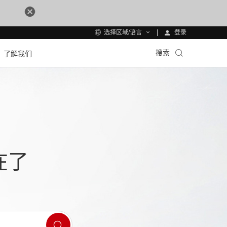
登录
选择区域/语言
搜索
了解我们
在了