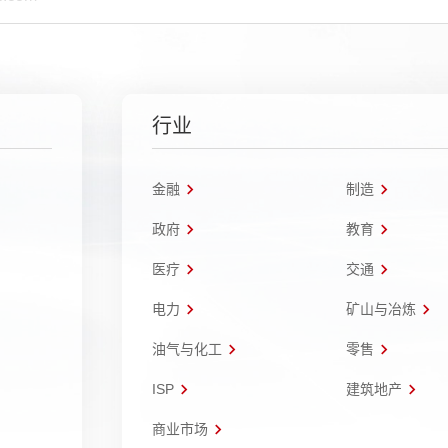
行业
金融
制造
政府
教育
医疗
交通
电力
矿山与冶炼
油气与化工
零售
ISP
建筑地产
商业市场