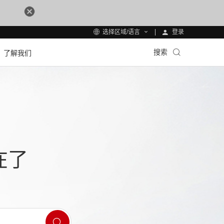
登录
选择区域/语言
搜索
了解我们
在了