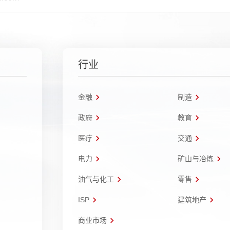
行业
金融
制造
政府
教育
医疗
交通
电力
矿山与冶炼
油气与化工
零售
ISP
建筑地产
商业市场