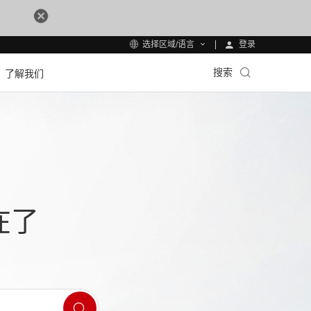
登录
选择区域/语言
搜索
了解我们
在了