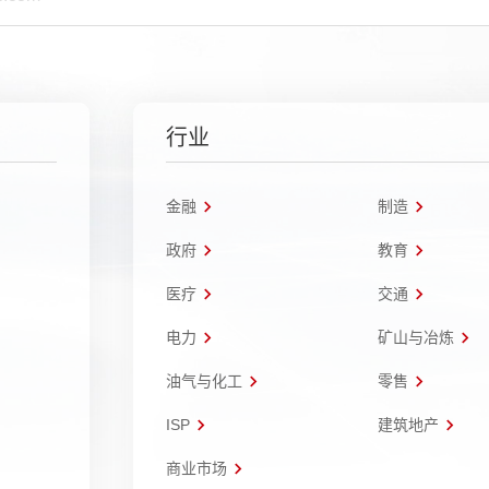
行业
金融
制造
政府
教育
医疗
交通
电力
矿山与冶炼
油气与化工
零售
ISP
建筑地产
商业市场