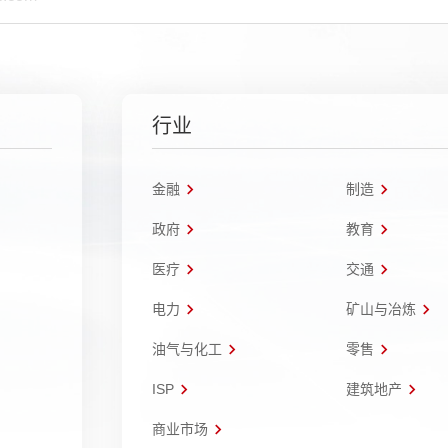
行业
金融
制造
政府
教育
医疗
交通
电力
矿山与冶炼
油气与化工
零售
ISP
建筑地产
商业市场