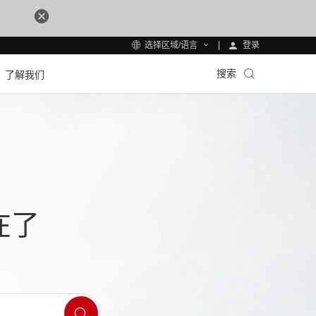
登录
选择区域/语言
搜索
了解我们
在了