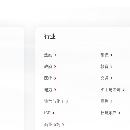
行业
金融
制造
政府
教育
医疗
交通
电力
矿山与冶炼
油气与化工
零售
ISP
建筑地产
商业市场