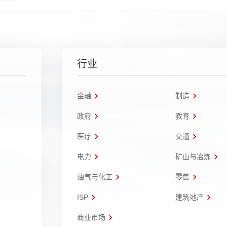
行业
金融
制造
政府
教育
医疗
交通
电力
矿山与冶炼
油气与化工
零售
ISP
建筑地产
商业市场