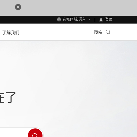
登录
选择区域/语言
搜索
了解我们
在了