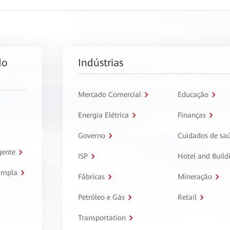
do
Indústrias
Mercado Comercial
Educação
Energia Elétrica
Finanças
Governo
Cuidados de sa
gente
ISP
Hotel and Build
ampla
Fábricas
Mineração
Petróleo e Gás
Retail
Transportation