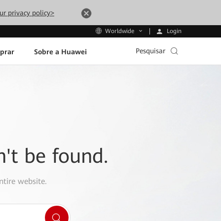
ur privacy policy>
Login
Worldwide
Pesquisar
prar
Sobre a Huawei
n't be found.
ntire website.