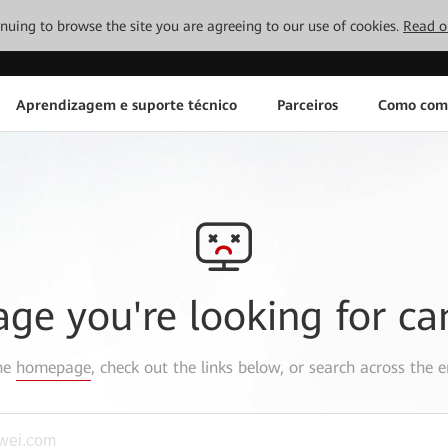
tinuing to browse the site you are agreeing to our use of cookies.
Read o
Aprendizagem e suporte técnico
Parceiros
Como com
age you're looking for ca
the
homepage
, check out the links below, or search across the e