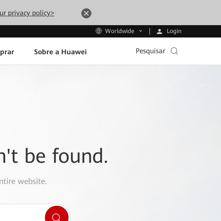
ur privacy policy>
Login
Worldwide
Pesquisar
prar
Sobre a Huawei
n't be found.
ntire website.