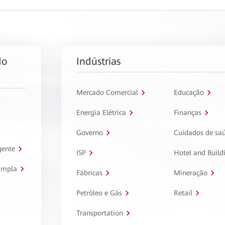
do
Indústrias
Mercado Comercial
Educação
Energia Elétrica
Finanças
Governo
Cuidados de sa
gente
ISP
Hotel and Build
ampla
Fábricas
Mineração
Petróleo e Gás
Retail
Transportation