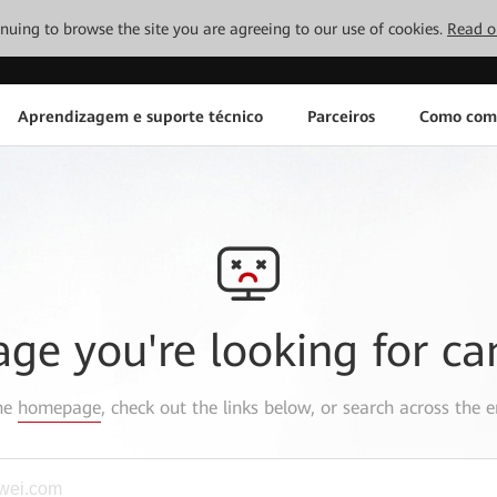
tinuing to browse the site you are agreeing to our use of cookies.
Read o
Aprendizagem e suporte técnico
Parceiros
Como com
age you're looking for ca
the
homepage
, check out the links below, or search across the e