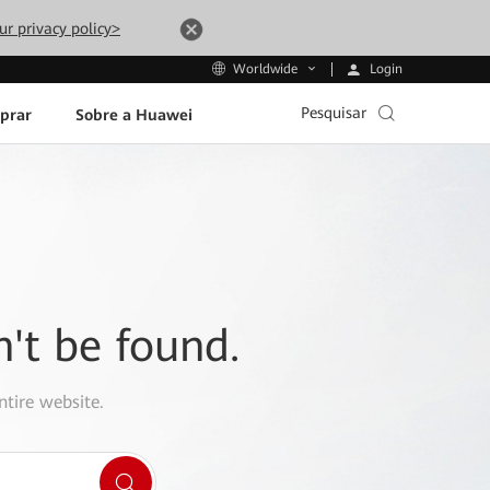
ur privacy policy>
Login
Worldwide
Pesquisar
prar
Sobre a Huawei
n't be found.
ntire website.