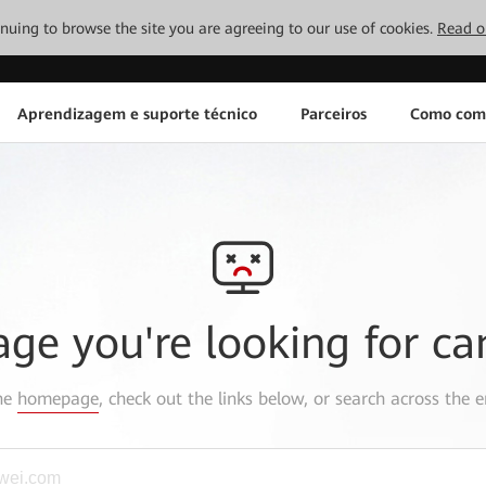
tinuing to browse the site you are agreeing to our use of cookies.
Read o
Aprendizagem e suporte técnico
Parceiros
Como com
age you're looking for ca
the
homepage
, check out the links below, or search across the e