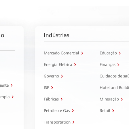
do
Indústrias
Mercado Comercial
Educação
Energia Elétrica
Finanças
Governo
Cuidados de sa
gente
ISP
Hotel and Build
ampla
Fábricas
Mineração
Petróleo e Gás
Retail
Transportation