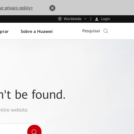
ur privacy policy>
Login
Worldwide
Pesquisar
prar
Sobre a Huawei
n't be found.
ntire website.