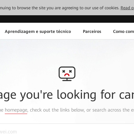
tinuing to browse the site you are agreeing to our use of cookies.
Read o
Aprendizagem e suporte técnico
Parceiros
Como com
age you're looking for ca
the
homepage
, check out the links below, or search across the e