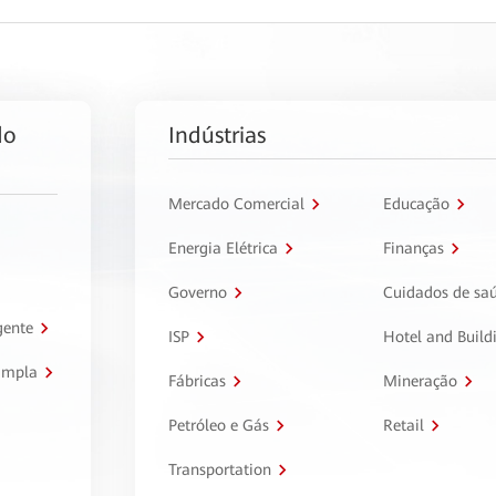
do
Indústrias
Mercado Comercial
Educação
Energia Elétrica
Finanças
Governo
Cuidados de sa
gente
ISP
Hotel and Build
ampla
Fábricas
Mineração
Petróleo e Gás
Retail
Transportation