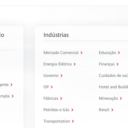
do
Indústrias
Mercado Comercial
Educação
Energia Elétrica
Finanças
Governo
Cuidados de sa
gente
ISP
Hotel and Build
ampla
Fábricas
Mineração
Petróleo e Gás
Retail
Transportation