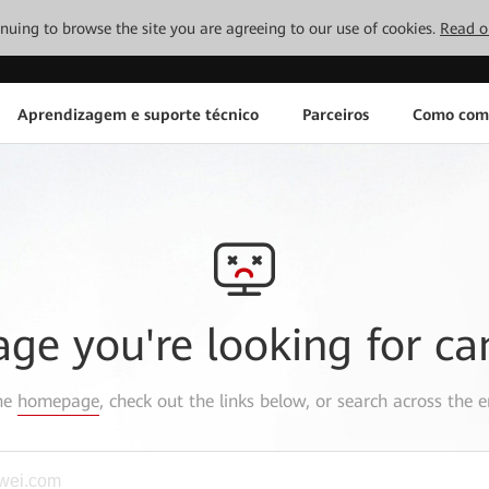
tinuing to browse the site you are agreeing to our use of cookies.
Read o
Aprendizagem e suporte técnico
Parceiros
Como com
age you're looking for ca
the
homepage
, check out the links below, or search across the e