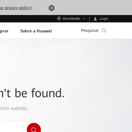
ur privacy policy>
Login
Worldwide
Pesquisar
prar
Sobre a Huawei
n't be found.
ntire website.