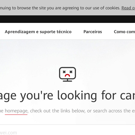
tinuing to browse the site you are agreeing to our use of cookies.
Read o
Aprendizagem e suporte técnico
Parceiros
Como com
age you're looking for ca
the
homepage
, check out the links below, or search across the e