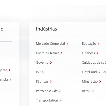
do
Indústrias
Mercado Comercial
Educação
Energia Elétrica
Finanças
Governo
Cuidados de sa
gente
ISP
Hotel and Build
ampla
Fábricas
Mineração
Petróleo e Gás
Retail
Transportation