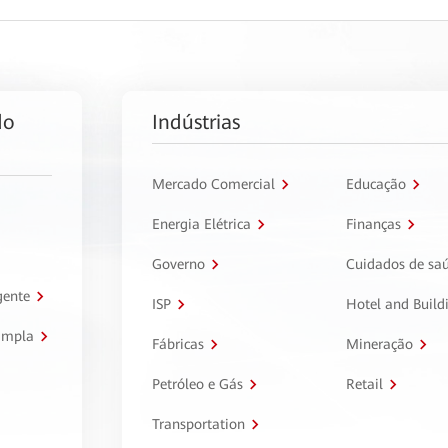
do
Indústrias
Mercado Comercial
Educação
Energia Elétrica
Finanças
Governo
Cuidados de sa
gente
ISP
Hotel and Build
ampla
Fábricas
Mineração
Petróleo e Gás
Retail
Transportation