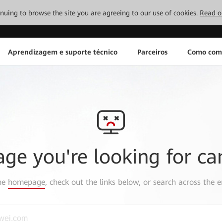
tinuing to browse the site you are agreeing to our use of cookies.
Read o
Aprendizagem e suporte técnico
Parceiros
Como com
age you're looking for ca
the
homepage
, check out the links below, or search across the e