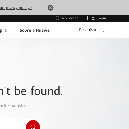
ur privacy policy>
Login
Worldwide
Pesquisar
prar
Sobre a Huawei
n't be found.
ntire website.