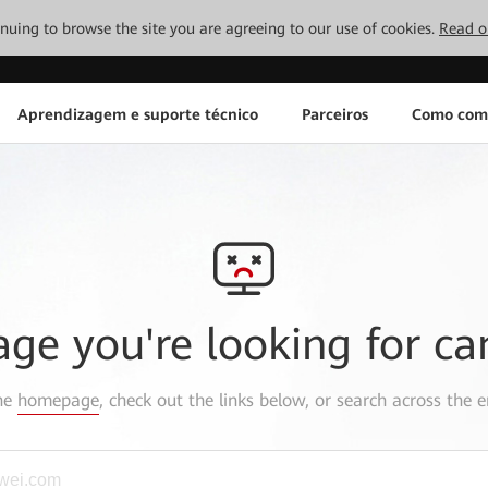
tinuing to browse the site you are agreeing to our use of cookies.
Read o
Aprendizagem e suporte técnico
Parceiros
Como com
age you're looking for ca
the
homepage
, check out the links below, or search across the e