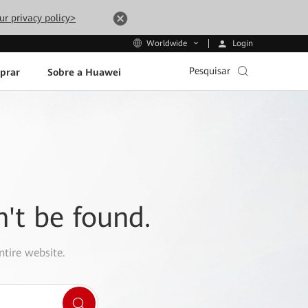
ur privacy policy>
Login
Worldwide
Pesquisar
prar
Sobre a Huawei
n't be found.
ntire website.