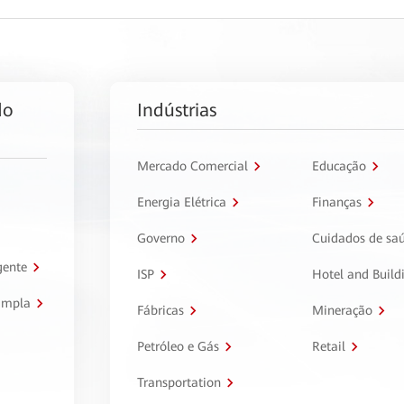
do
Indústrias
Mercado Comercial
Educação
Energia Elétrica
Finanças
Governo
Cuidados de sa
gente
ISP
Hotel and Build
ampla
Fábricas
Mineração
Petróleo e Gás
Retail
Transportation