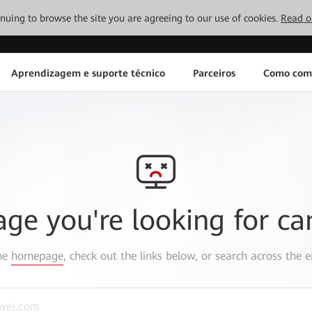
tinuing to browse the site you are agreeing to our use of cookies.
Read o
Aprendizagem e suporte técnico
Parceiros
Como com
age you're looking for ca
the
homepage
, check out the links below, or search across the e