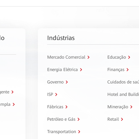
do
Indústrias
Mercado Comercial
Educação
Energia Elétrica
Finanças
Governo
Cuidados de sa
gente
ISP
Hotel and Build
ampla
Fábricas
Mineração
Petróleo e Gás
Retail
Transportation