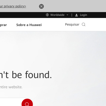
ur privacy policy>
Login
Worldwide
Pesquisar
prar
Sobre a Huawei
n't be found.
ntire website.