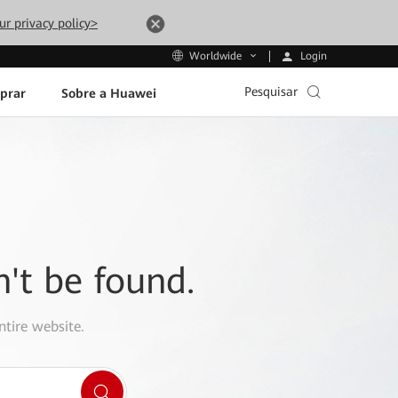
ur privacy policy>
Login
Worldwide
Pesquisar
prar
Sobre a Huawei
n't be found.
ntire website.