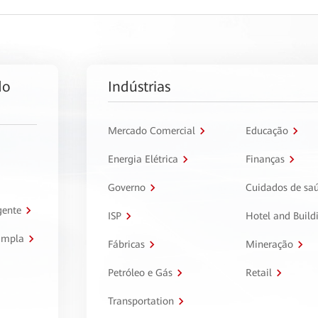
do
Indústrias
Mercado Comercial
Educação
Energia Elétrica
Finanças
Governo
Cuidados de sa
gente
ISP
Hotel and Build
ampla
Fábricas
Mineração
Petróleo e Gás
Retail
Transportation