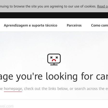
tinuing to browse the site you are agreeing to our use of cookies.
Read o
Aprendizagem e suporte técnico
Parceiros
Como com
age you're looking for ca
the
homepage
, check out the links below, or search across the e