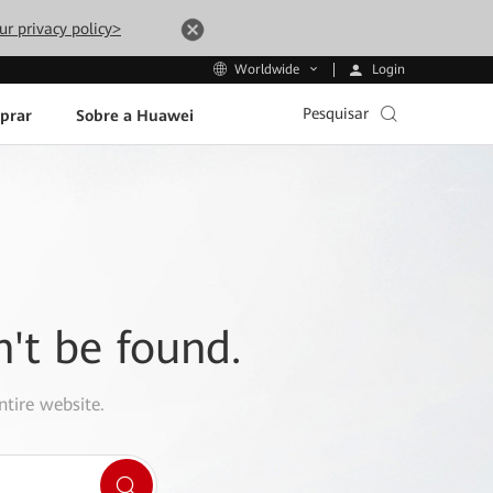
ur privacy policy>
Login
Worldwide
Pesquisar
prar
Sobre a Huawei
n't be found.
ntire website.