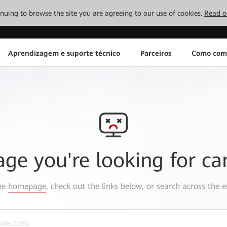
tinuing to browse the site you are agreeing to our use of cookies.
Read o
Aprendizagem e suporte técnico
Parceiros
Como com
age you're looking for ca
the
homepage
, check out the links below, or search across the e