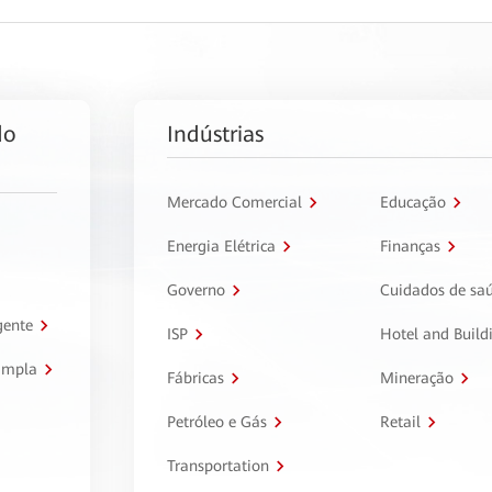
do
Indústrias
Mercado Comercial
Educação
Energia Elétrica
Finanças
Governo
Cuidados de sa
gente
ISP
Hotel and Build
ampla
Fábricas
Mineração
Petróleo e Gás
Retail
Transportation