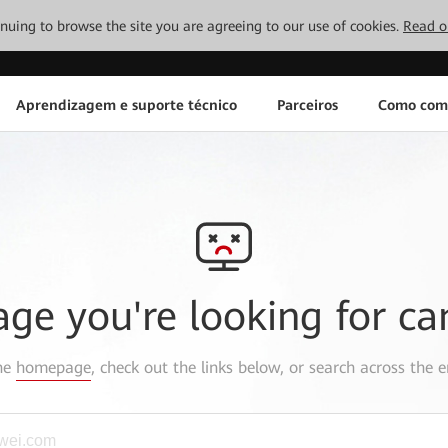
tinuing to browse the site you are agreeing to our use of cookies.
Read o
Aprendizagem e suporte técnico
Parceiros
Como com
age you're looking for ca
the
homepage
, check out the links below, or search across the e