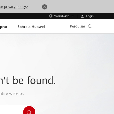
ur privacy policy>
Login
Worldwide
Pesquisar
prar
Sobre a Huawei
n't be found.
ntire website.