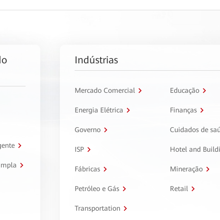
do
Indústrias
Mercado Comercial
Educação
Energia Elétrica
Finanças
Governo
Cuidados de sa
gente
ISP
Hotel and Build
ampla
Fábricas
Mineração
Petróleo e Gás
Retail
Transportation