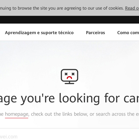
tinuing to browse the site you are agreeing to our use of cookies.
Read o
Aprendizagem e suporte técnico
Parceiros
Como com
age you're looking for ca
the
homepage
, check out the links below, or search across the e