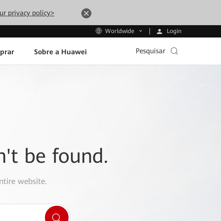
ur privacy policy>
Login
Worldwide
Pesquisar
prar
Sobre a Huawei
n't be found.
ntire website.