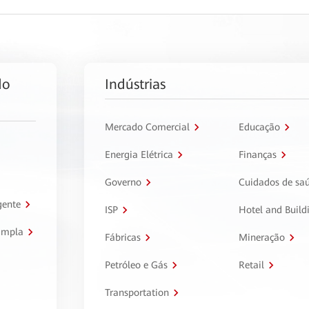
do
Indústrias
Mercado Comercial
Educação
Energia Elétrica
Finanças
Governo
Cuidados de sa
gente
ISP
Hotel and Build
ampla
Fábricas
Mineração
Petróleo e Gás
Retail
Transportation