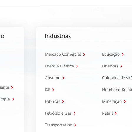
do
Indústrias
Mercado Comercial
Educação
Energia Elétrica
Finanças
Governo
Cuidados de sa
gente
ISP
Hotel and Build
ampla
Fábricas
Mineração
Petróleo e Gás
Retail
Transportation