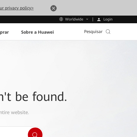
ur privacy policy>
Login
Worldwide
Pesquisar
prar
Sobre a Huawei
n't be found.
ntire website.