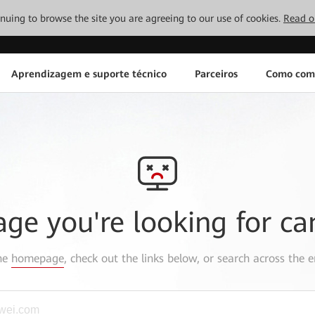
tinuing to browse the site you are agreeing to our use of cookies.
Read o
Aprendizagem e suporte técnico
Parceiros
Como com
age you're looking for ca
the
homepage
, check out the links below, or search across the e