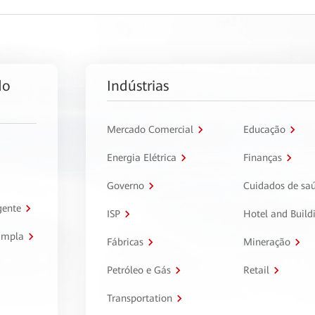
do
Indústrias
Mercado Comercial
Educação
Energia Elétrica
Finanças
Governo
Cuidados de sa
gente
ISP
Hotel and Build
ampla
Fábricas
Mineração
Petróleo e Gás
Retail
Transportation