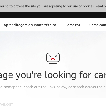
tinuing to browse the site you are agreeing to our use of cookies.
Read o
Aprendizagem e suporte técnico
Parceiros
Como com
age you're looking for ca
the
homepage
, check out the links below, or search across the e