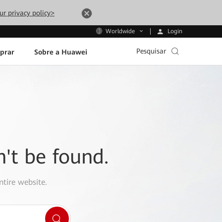
ur privacy policy>
Login
Worldwide
Pesquisar
prar
Sobre a Huawei
n't be found.
ntire website.