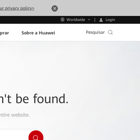
ur privacy policy>
Login
Worldwide
Pesquisar
prar
Sobre a Huawei
n't be found.
ntire website.