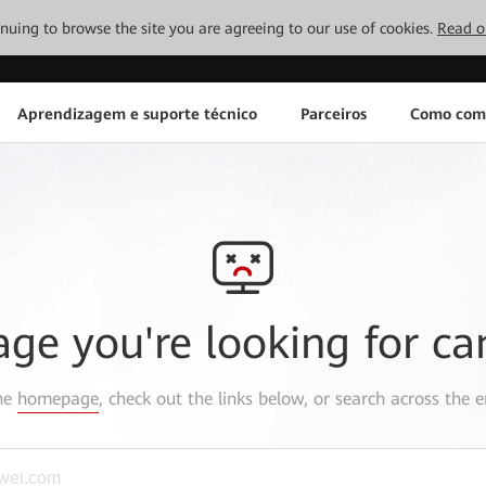
tinuing to browse the site you are agreeing to our use of cookies.
Read o
Aprendizagem e suporte técnico
Parceiros
Como com
age you're looking for ca
the
homepage
, check out the links below, or search across the e