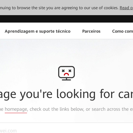
tinuing to browse the site you are agreeing to our use of cookies.
Read o
Aprendizagem e suporte técnico
Parceiros
Como com
age you're looking for ca
the
homepage
, check out the links below, or search across the e