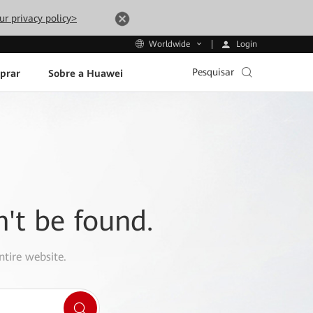
ur privacy policy>
Login
Worldwide
Pesquisar
prar
Sobre a Huawei
n't be found.
ntire website.