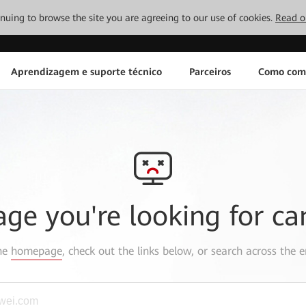
tinuing to browse the site you are agreeing to our use of cookies.
Read o
Aprendizagem e suporte técnico
Parceiros
Como com
age you're looking for ca
the
homepage
, check out the links below, or search across the e