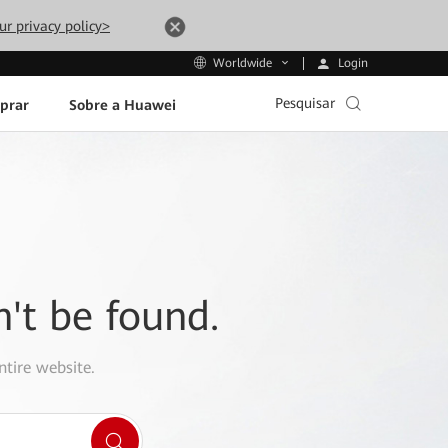
ur privacy policy>
Login
Worldwide
Pesquisar
prar
Sobre a Huawei
n't be found.
ntire website.