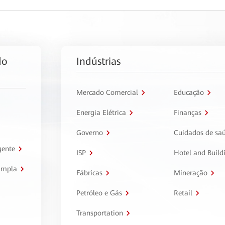
do
Indústrias
Mercado Comercial
Educação
Energia Elétrica
Finanças
Governo
Cuidados de sa
gente
ISP
Hotel and Build
ampla
Fábricas
Mineração
Petróleo e Gás
Retail
Transportation