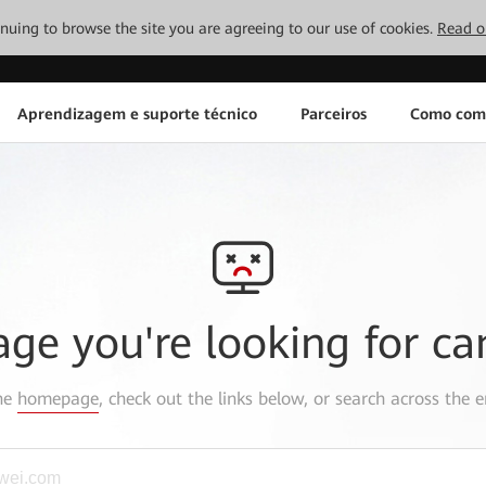
tinuing to browse the site you are agreeing to our use of cookies.
Read o
Aprendizagem e suporte técnico
Parceiros
Como com
age you're looking for ca
the
homepage
, check out the links below, or search across the e