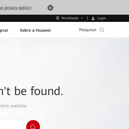
ur privacy policy>
Login
Worldwide
Pesquisar
prar
Sobre a Huawei
n't be found.
ntire website.