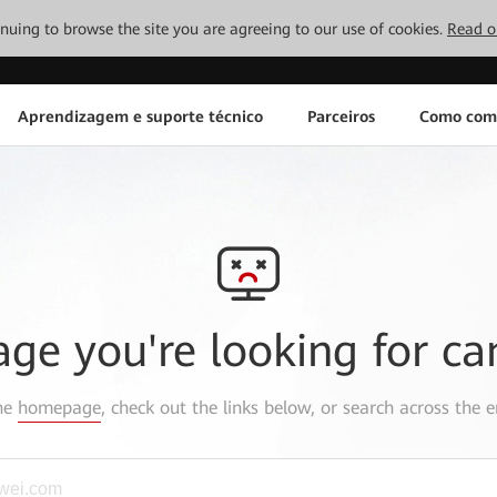
tinuing to browse the site you are agreeing to our use of cookies.
Read o
Aprendizagem e suporte técnico
Parceiros
Como com
age you're looking for ca
the
homepage
, check out the links below, or search across the e