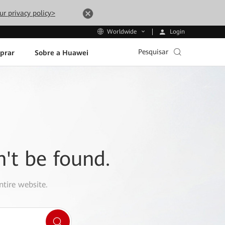
ur privacy policy>
Login
Worldwide
Pesquisar
prar
Sobre a Huawei
n't be found.
ntire website.