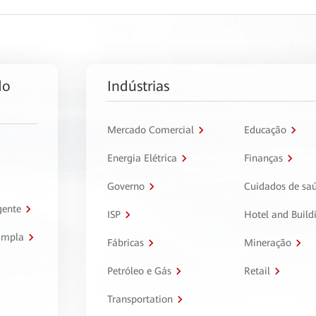
do
Indústrias
Mercado Comercial
Educação
Energia Elétrica
Finanças
Governo
Cuidados de sa
gente
ISP
Hotel and Build
ampla
Fábricas
Mineração
Petróleo e Gás
Retail
Transportation