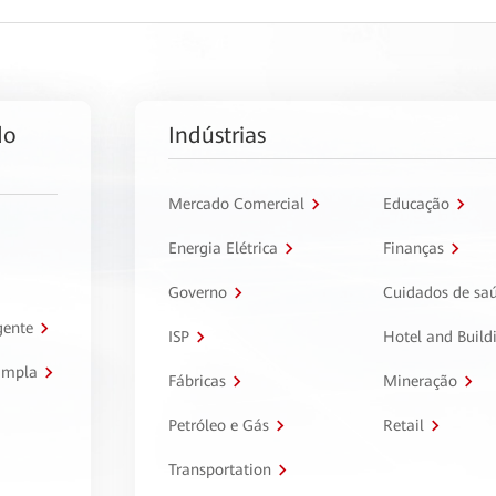
do
Indústrias
Mercado Comercial
Educação
Energia Elétrica
Finanças
Governo
Cuidados de sa
gente
ISP
Hotel and Build
ampla
Fábricas
Mineração
Petróleo e Gás
Retail
Transportation