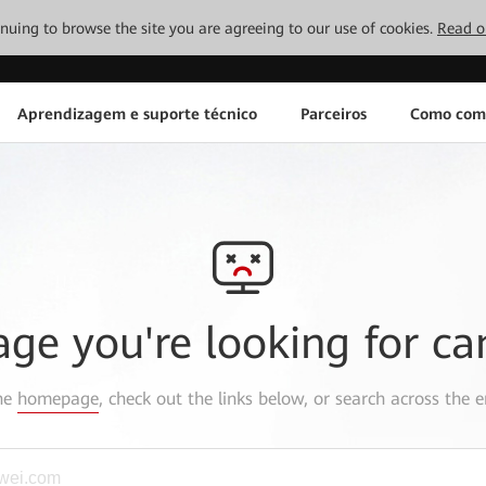
tinuing to browse the site you are agreeing to our use of cookies.
Read o
Aprendizagem e suporte técnico
Parceiros
Como com
age you're looking for ca
the
homepage
, check out the links below, or search across the e