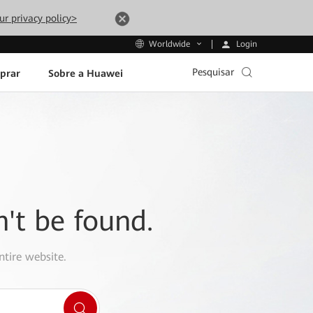
ur privacy policy>
Login
Worldwide
Pesquisar
prar
Sobre a Huawei
n't be found.
ntire website.