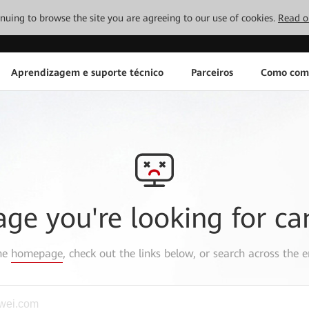
tinuing to browse the site you are agreeing to our use of cookies.
Read o
Aprendizagem e suporte técnico
Parceiros
Como com
age you're looking for ca
the
homepage
, check out the links below, or search across the e