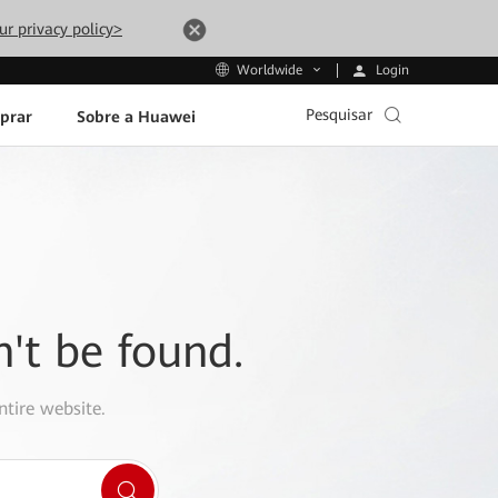
ur privacy policy>
Login
Worldwide
Pesquisar
prar
Sobre a Huawei
n't be found.
ntire website.