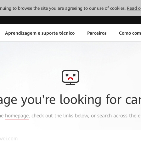
tinuing to browse the site you are agreeing to our use of cookies.
Read o
Aprendizagem e suporte técnico
Parceiros
Como com
age you're looking for ca
the
homepage
, check out the links below, or search across the e