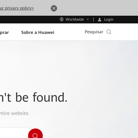
ur privacy policy>
Login
Worldwide
Pesquisar
prar
Sobre a Huawei
n't be found.
ntire website.