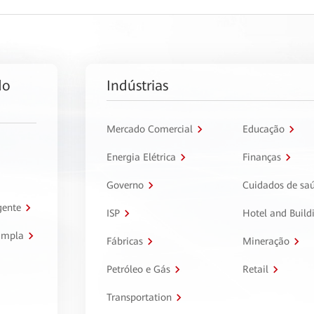
do
Indústrias
Mercado Comercial
Educação
Energia Elétrica
Finanças
Governo
Cuidados de sa
gente
ISP
Hotel and Build
ampla
Fábricas
Mineração
Petróleo e Gás
Retail
Transportation