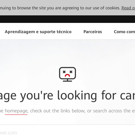
tinuing to browse the site you are agreeing to our use of cookies.
Read o
Aprendizagem e suporte técnico
Parceiros
Como com
age you're looking for ca
the
homepage
, check out the links below, or search across the e