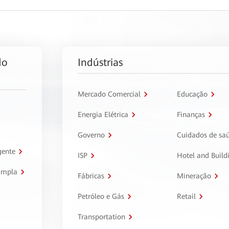
do
Indústrias
Mercado Comercial
Educação
Energia Elétrica
Finanças
Governo
Cuidados de sa
gente
ISP
Hotel and Build
ampla
Fábricas
Mineração
Petróleo e Gás
Retail
Transportation