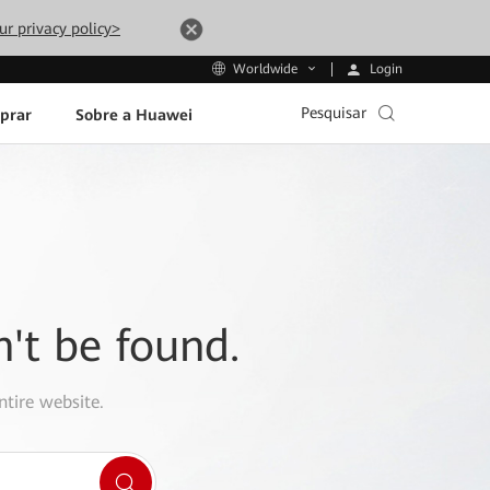
ur privacy policy>
Login
Worldwide
Pesquisar
prar
Sobre a Huawei
n't be found.
ntire website.