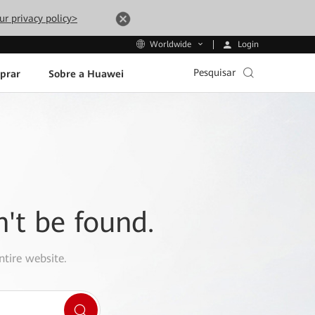
ur privacy policy>
Login
Worldwide
Pesquisar
prar
Sobre a Huawei
n't be found.
ntire website.