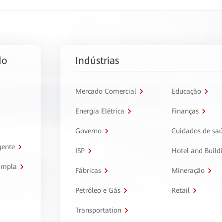
do
Indústrias
Mercado Comercial
Educação
Energia Elétrica
Finanças
Governo
Cuidados de sa
gente
ISP
Hotel and Build
ampla
Fábricas
Mineração
Petróleo e Gás
Retail
Transportation