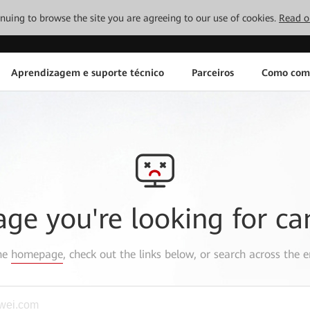
tinuing to browse the site you are agreeing to our use of cookies.
Read o
Aprendizagem e suporte técnico
Parceiros
Como com
age you're looking for ca
the
homepage
, check out the links below, or search across the e