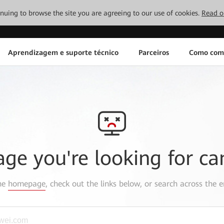
tinuing to browse the site you are agreeing to our use of cookies.
Read o
Aprendizagem e suporte técnico
Parceiros
Como com
age you're looking for ca
the
homepage
, check out the links below, or search across the e