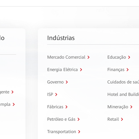
do
Indústrias
Mercado Comercial
Educação
Energia Elétrica
Finanças
Governo
Cuidados de sa
gente
ISP
Hotel and Build
ampla
Fábricas
Mineração
Petróleo e Gás
Retail
Transportation