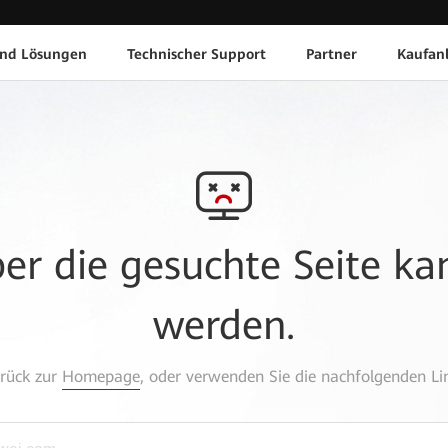
und Lösungen
Technischer Support
Partner
Kaufan
aber die gesuchte Seite k
werden.
urück zur
Homepage
, oder verwenden Sie die nachfolgenden Lin