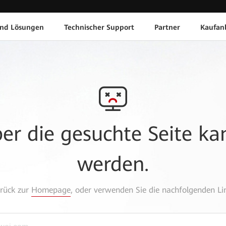
und Lösungen
Technischer Support
Partner
Kaufan
aber die gesuchte Seite k
werden.
urück zur
Homepage
, oder verwenden Sie die nachfolgenden Lin