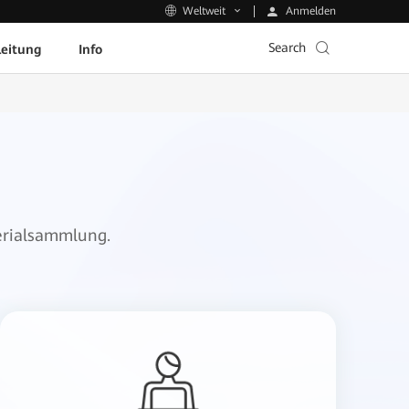
Anmelden
Weltweit
Search
leitung
Info
erialsammlung.