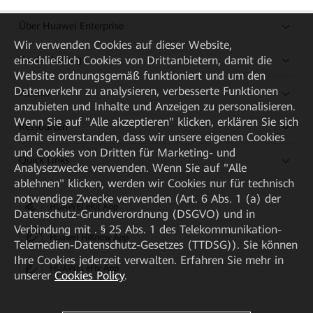
Über Huawei Enterprise
Wir verwenden Cookies auf dieser Website,
einschließlich Cookies von Drittanbietern, damit die
Kaufanleitung
Website ordnungsgemäß funktioniert und um den
Datenverkehr zu analysieren, verbesserte Funktionen
Partner
anzubieten und Inhalte und Anzeigen zu personalisieren.
Wenn Sie auf "Alle akzeptieren" klicken, erklären Sie sich
Ressourcen
damit einverstanden, dass wir unsere eigenen Cookies
und Cookies von Dritten für Marketing- und
Quick Links
Analysezwecke verwenden. Wenn Sie auf "Alle
ablehnen" klicken, werden wir Cookies nur für technisch
notwendige Zwecke verwenden (Art. 6 Abs. 1 (a) der
HUAWEI eKit App
Datenschutz-Grundverordnung (DSGVO) und in
Verbindung mit . § 25 Abs. 1 des Telekommunikation-
Huawei HiKnow App
Telemedien-Datenschutz-Gesetzes (TTDSG)). Sie können
Ihre Cookies jederzeit verwalten. Erfahren Sie mehr in
HUAWEI eFly App
unserer
Cookies Policy
.