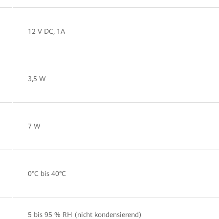
12 V DC, 1A
3,5 W
7 W
0°C bis 40°C
5 bis 95 % RH (nicht kondensierend)