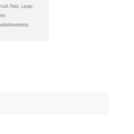
cuit-Test, Loop-
est
lationstests