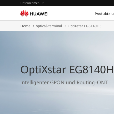
Unternehmen
Produkte 
Home
optical-terminal
OptiXstar EG8140H5
OptiXstar EG8140
Intelligenter GPON und Routing-ONT