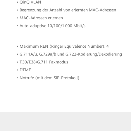
• QinQ VLAN
• Begrenzung der Anzahl von erlernten MAC-Adressen
• MAC-Adressen erlernen
• Auto-adaptive 10/100/1.000 Mbit/s
• Maximum REN (Ringer Equivalence Number): 4
• G.711A/μ, G.729a/b und G.722-Kodierung/Dekodierung
• T.30/T.38/G.711 Faxmodus
• DTMF
• Notrufe (mit dem SIP-Protokoll)