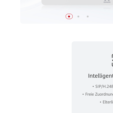
Intellige
• SIP/H.24
• Freie Zuordnun
• Elterl