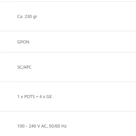
Ca. 230 gr
GPON
SC/APC
1 x POTS + 4 x GE
100 - 240 V AC, 50/60 Hz