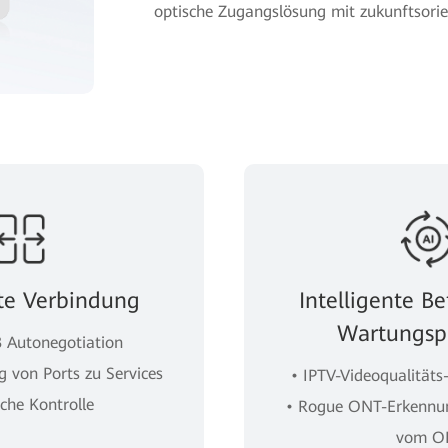
optische Zugangslösung mit zukunftsorie
nte Verbindung
Intelligente Be
Wartungsp
8 Autonegotiation
g von Ports zu Services
• IPTV-Videoqualität
iche Kontrolle
• Rogue ONT-Erkennun
vom O