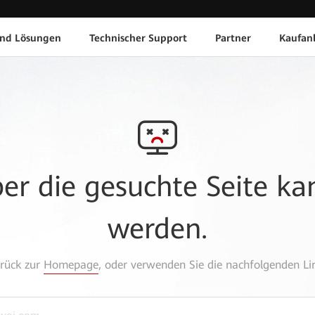
und Lösungen
Technischer Support
Partner
Kaufan
aber die gesuchte Seite k
werden.
urück zur
Homepage
, oder verwenden Sie die nachfolgenden Lin