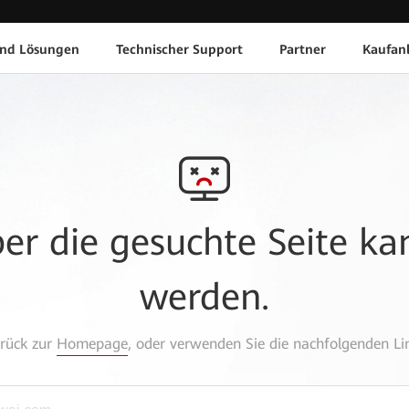
und Lösungen
Technischer Support
Partner
Kaufan
aber die gesuchte Seite k
werden.
urück zur
Homepage
, oder verwenden Sie die nachfolgenden Lin