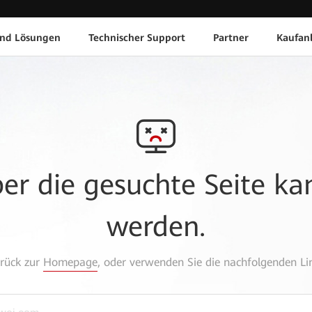
und Lösungen
Technischer Support
Partner
Kaufan
aber die gesuchte Seite k
werden.
urück zur
Homepage
, oder verwenden Sie die nachfolgenden Lin