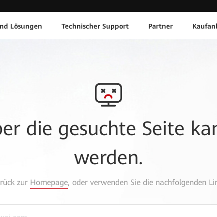
und Lösungen
Technischer Support
Partner
Kaufan
aber die gesuchte Seite k
werden.
urück zur
Homepage
, oder verwenden Sie die nachfolgenden Lin