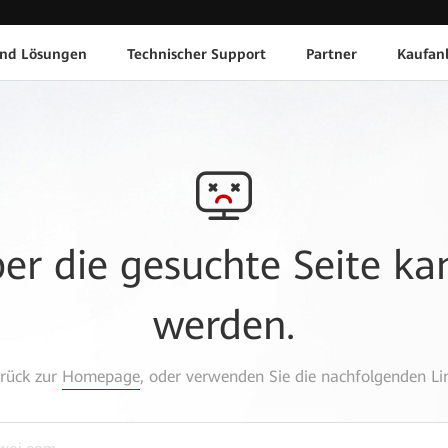
und Lösungen
Technischer Support
Partner
Kaufan
aber die gesuchte Seite k
werden.
urück zur
Homepage
, oder verwenden Sie die nachfolgenden Lin