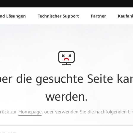
und Lösungen
Technischer Support
Partner
Kaufan
aber die gesuchte Seite k
werden.
urück zur
Homepage
, oder verwenden Sie die nachfolgenden Lin