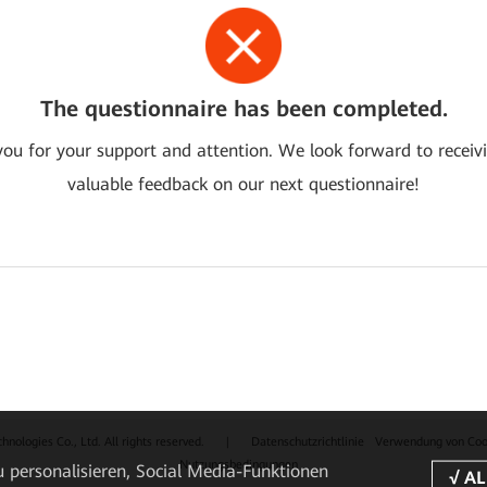
The questionnaire has been completed.
ou for your support and attention. We look forward to receiv
valuable feedback on our next questionnaire!
ologies Co., Ltd. All rights reserved.
|
Datenschutzrichtlinie
Verwendung von Coo
Nutzungsbedingungen
 personalisieren, Social Media-Funktionen