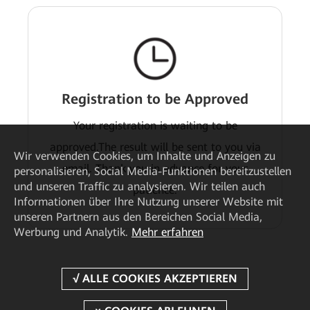
Registration to be Approved
Your registration is waiting to be
approved.The result will be sent to you via
Wir verwenden Cookies, um Inhalte und Anzeigen zu
email. Thank you in advance for your
personalisieren, Social Media-Funktionen bereitzustellen
und unseren Traffic zu analysieren. Wir teilen auch
patience.
Informationen über Ihre Nutzung unserer Website mit
unseren Partnern aus den Bereichen Social Media,
Werbung und Analytik.
Mehr erfahren