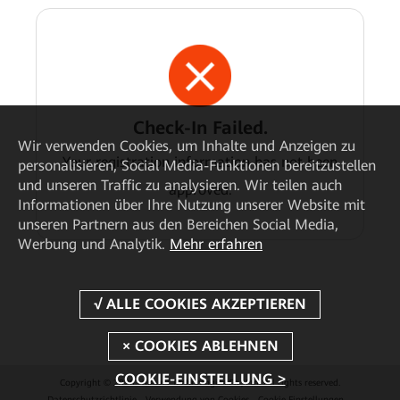
Check-In Failed.
Wir verwenden Cookies, um Inhalte und Anzeigen zu
Your registration information has not been
personalisieren, Social Media-Funktionen bereitzustellen
und unseren Traffic zu analysieren. Wir teilen auch
approved.
Informationen über Ihre Nutzung unserer Website mit
unseren Partnern aus den Bereichen Social Media,
Werbung und Analytik.
Mehr erfahren
COOKIE-EINSTELLUNG >
Copyright © 2026 Huawei Technologies Co., Ltd. All rights reserved.
Datenschutzrichtlinie
Verwendung von Cookies
Cookie Einstellungen