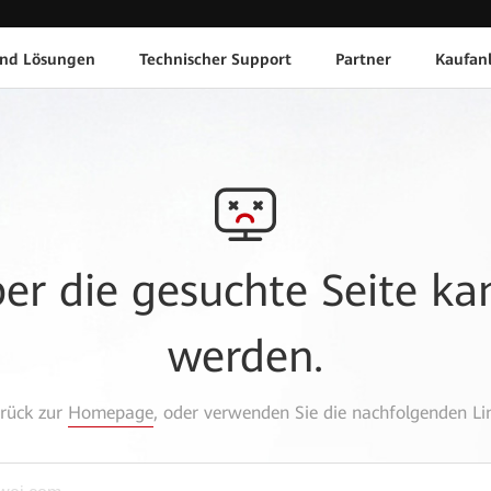
und Lösungen
Technischer Support
Partner
Kaufan
aber die gesuchte Seite k
werden.
urück zur
Homepage
, oder verwenden Sie die nachfolgenden Lin