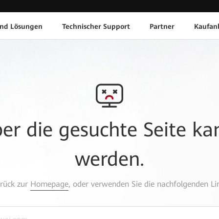
und Lösungen
Technischer Support
Partner
Kaufan
aber die gesuchte Seite k
werden.
urück zur
Homepage
, oder verwenden Sie die nachfolgenden Lin