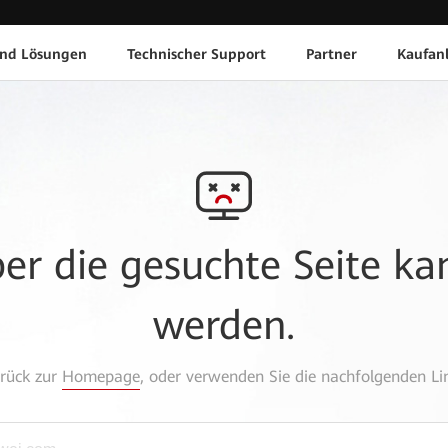
und Lösungen
Technischer Support
Partner
Kaufan
aber die gesuchte Seite k
werden.
urück zur
Homepage
, oder verwenden Sie die nachfolgenden Lin