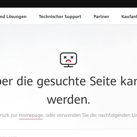
und Lösungen
Technischer Support
Partner
Kaufan
aber die gesuchte Seite k
werden.
urück zur
Homepage
, oder verwenden Sie die nachfolgenden Lin